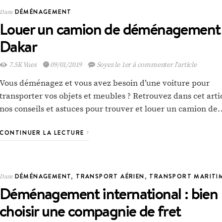
DÉMÉNAGEMENT
Dans
Louer un camion de déménagement
Dakar
7.5K Vues
09/01/2019
Soyez le 1er à commenter l'article
Vous déménagez et vous avez besoin d’une voiture pour
transporter vos objets et meubles ? Retrouvez dans cet arti
nos conseils et astuces pour trouver et louer un camion de
CONTINUER LA LECTURE
TRANSPORT
Dans
DÉMÉNAGEMENT
,
TRANSPORT AÉRIEN
,
TRANSPORT MARITI
Dans
AÉRIEN
Déménagement international : bien
choisir une compagnie de fret