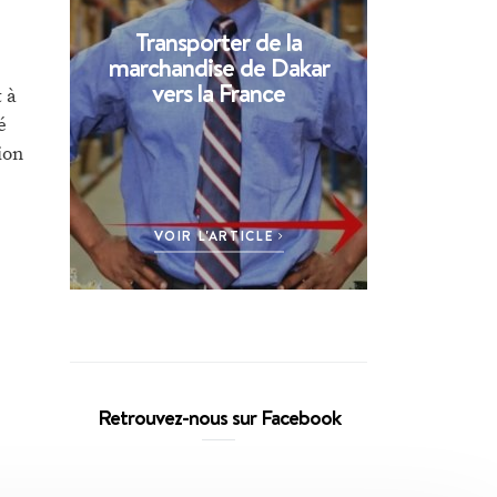
Transporter de la
marchandise de Dakar
vers la France
 à
é
ion
VOIR L'ARTICLE
Retrouvez-nous sur Facebook