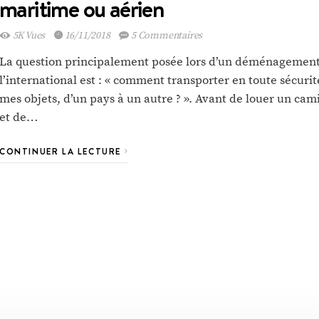
maritime ou aérien
Transporter de la
5K Vues
16/11/2018
5 Commentaires
marchandise de Dakar
vers la France
La question principalement posée lors d’un déménagement
l’international est : « comment transporter en toute sécurit
mes objets, d’un pays à un autre ? ». Avant de louer un cam
et de…
CONTINUER LA LECTURE
VOIR L'ARTICLE