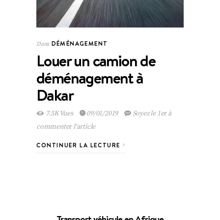
DÉMÉNAGEMENT
Dans
Louer un camion de
déménagement à
Dakar
7.5K Vues
09/01/2019
Soyez le 1er à
commenter l'article
CONTINUER LA LECTURE
Transport véhicule en Afrique