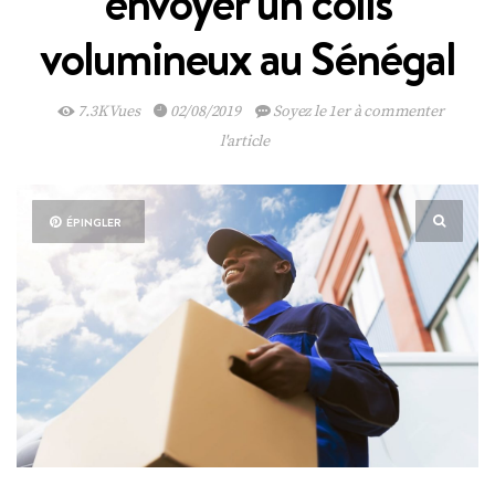
envoyer un colis
volumineux au Sénégal
7.3K Vues
02/08/2019
Soyez le 1er à commenter
l'article
ÉPINGLER